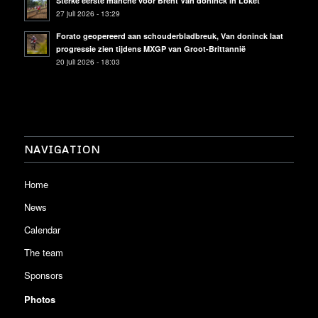
Sterke eerste manche voor Brent Van doninck in Loket
27 juli 2026 - 13:29
Forato geopereerd aan schouderbladbreuk, Van doninck laat
progressie zien tijdens MXGP van Groot-Brittannië
20 juli 2026 - 18:03
NAVIGATION
Home
News
Calendar
The team
Sponsors
Photos