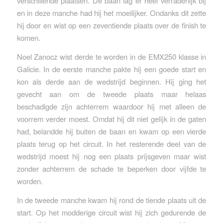
verschillende plaatsen. De baan lag er heel verraderlijk bij
en in deze manche had hij het moeilijker. Ondanks dit zette
hij door en wist op een zeventiende plaats over de finish te
komen.
Noel Zanocz wist derde te worden in de EMX250 klasse in
Galicie. In de eerste manche pakte hij een goede start en
kon als derde aan de wedstrijd beginnen. Hij ging het
gevecht aan om de tweede plaats maar helaas
beschadigde zijn achterrem waardoor hij met alleen de
voorrem verder moest. Omdat hij dit niet gelijk in de gaten
had, belandde hij buiten de baan en kwam op een vierde
plaats terug op het circuit. In het resterende deel van de
wedstrijd moest hij nog een plaats prijsgeven maar wist
zonder achterrem de schade te beperken door vijfde te
worden.
In de tweede manche kwam hij rond de tiende plaats uit de
start. Op het modderige circuit wist hij zich gedurende de