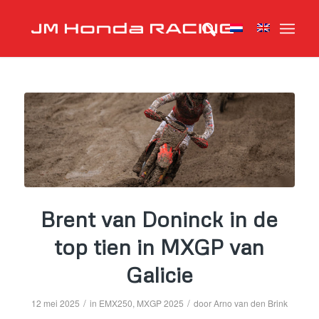
Brent van Doninck in de
top tien in MXGP van
Galicie
/
/
12 mei 2025
in
EMX250
,
MXGP 2025
door
Arno van den Brink