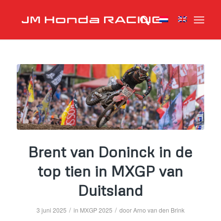
Brent van Doninck in de
top tien in MXGP van
Duitsland
/
/
3 juni 2025
in
MXGP 2025
door
Arno van den Brink