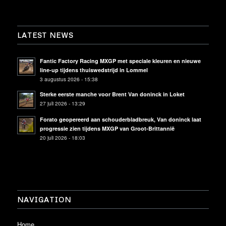
LATEST NEWS
Fantic Factory Racing MXGP met speciale kleuren en nieuwe
line-up tijdens thuiswedstrijd in Lommel
3 augustus 2026 - 15:38
Sterke eerste manche voor Brent Van doninck in Loket
27 juli 2026 - 13:29
Forato geopereerd aan schouderbladbreuk, Van doninck laat
progressie zien tijdens MXGP van Groot-Brittannië
20 juli 2026 - 18:03
NAVIGATION
Home