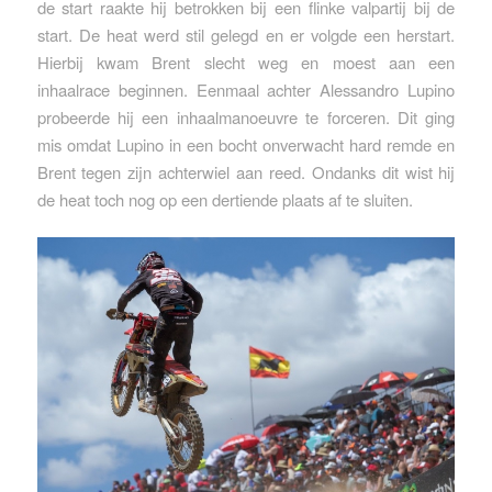
de start raakte hij betrokken bij een flinke valpartij bij de
start. De heat werd stil gelegd en er volgde een herstart.
Hierbij kwam Brent slecht weg en moest aan een
inhaalrace beginnen. Eenmaal achter Alessandro Lupino
probeerde hij een inhaalmanoeuvre te forceren. Dit ging
mis omdat Lupino in een bocht onverwacht hard remde en
Brent tegen zijn achterwiel aan reed. Ondanks dit wist hij
de heat toch nog op een dertiende plaats af te sluiten.