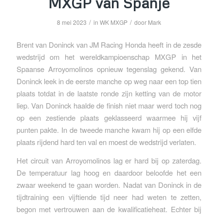
MXGP van Spanje
/
/
8 mei 2023
in
WK MXGP
door
Mark
Brent van Doninck van JM Racing Honda heeft in de zesde
wedstrijd om het wereldkampioenschap MXGP in het
Spaanse Arroyomolinos opnieuw tegenslag gekend. Van
Doninck leek in de eerste manche op weg naar een top tien
plaats totdat in de laatste ronde zijn ketting van de motor
liep. Van Doninck haalde de finish niet maar werd toch nog
op een zestiende plaats geklasseerd waarmee hij vijf
punten pakte. In de tweede manche kwam hij op een elfde
plaats rijdend hard ten val en moest de wedstrijd verlaten.
Het circuit van Arroyomolinos lag er hard bij op zaterdag.
De temperatuur lag hoog en daardoor beloofde het een
zwaar weekend te gaan worden. Nadat van Doninck in de
tijdtraining een vijftiende tijd neer had weten te zetten,
begon met vertrouwen aan de kwalificatieheat. Echter bij