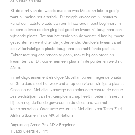
de punten finishte.
Bij de start van de tweede manche was McLellan iets te gretig
want hij raakte het starthek. Dit zorgde ervoor dat hij opnieuw
vanaf een laatste plaats aan een inhaalrace moest beginnen. In
de eerste twee ronden ging het goed en kwam hij terug naar een
vijftiende plaats. Tot aan het einde van de wedstrijd had hij mooie
gevechten en werd uiteindelijk dertiende. Smulders kwam vanaf
een vijfentwintigste plaats terug naar een achttiende positie.
Echter met nog drie ronden te gaan, raakte hij een steen en
kwam ten val. Dit koste hem een plaats in de punten en werd nu
23ste.
In het dagklassement eindigde McLellan op een negende plaats
en Smulders sloot het weekend af op een vierentwintigste plaats.
Ondanks dat McLellan vanwege een schouderblessure de eerste
zes wedstrijden van het kampioenschap heeft moeten missen, is
hij toch nog dertiende geworden in de eindstand van het
kampioenschap. Over twee weken zal McLellan voor Team Zuid
Afrika uitkomen in de MX of Nations.
Daguitslag Grand Prix MX2 Engeland:
1 Jago Geerts 45 Pnt