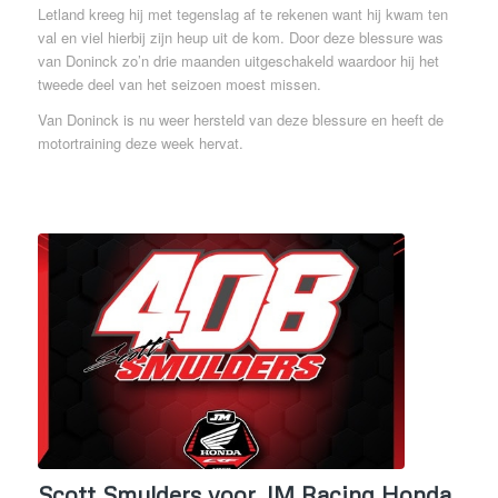
Letland kreeg hij met tegenslag af te rekenen want hij kwam ten
val en viel hierbij zijn heup uit de kom. Door deze blessure was
van Doninck zo’n drie maanden uitgeschakeld waardoor hij het
tweede deel van het seizoen moest missen.
Van Doninck is nu weer hersteld van deze blessure en heeft de
motortraining deze week hervat.
Scott Smulders voor JM Racing Honda