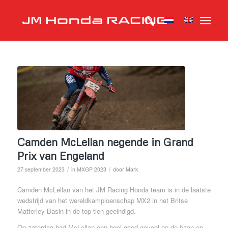
Camden McLellan negende in Grand
Prix van Engeland
/
/
27 september 2023
in
MXGP 2023
door
Mark
Camden McLellan van het JM Racing Honda team is in de laatste
wedstrijd van het wereldkampioenschap MX2 in het Britse
Matterley Basin in de top tien geeindigd.
Op zaterdag had McLellan een heel goed gevoel op de baan en