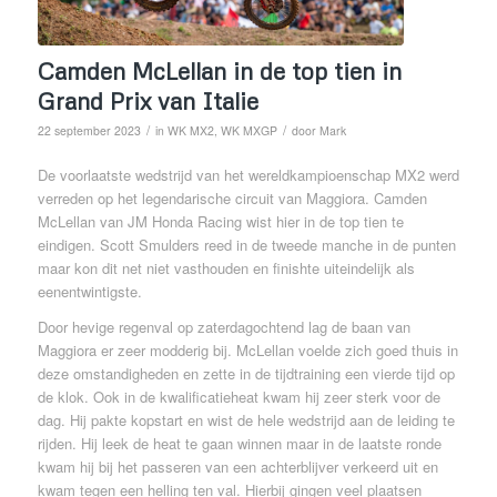
Camden McLellan in de top tien in
Grand Prix van Italie
/
/
22 september 2023
in
WK MX2
,
WK MXGP
door
Mark
De voorlaatste wedstrijd van het wereldkampioenschap MX2 werd
verreden op het legendarische circuit van Maggiora. Camden
McLellan van JM Honda Racing wist hier in de top tien te
eindigen. Scott Smulders reed in de tweede manche in de punten
maar kon dit net niet vasthouden en finishte uiteindelijk als
eenentwintigste.
Door hevige regenval op zaterdagochtend lag de baan van
Maggiora er zeer modderig bij. McLellan voelde zich goed thuis in
deze omstandigheden en zette in de tijdtraining een vierde tijd op
de klok. Ook in de kwalificatieheat kwam hij zeer sterk voor de
dag. Hij pakte kopstart en wist de hele wedstrijd aan de leiding te
rijden. Hij leek de heat te gaan winnen maar in de laatste ronde
kwam hij bij het passeren van een achterblijver verkeerd uit en
kwam tegen een helling ten val. Hierbij gingen veel plaatsen