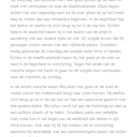
keek met vertrouwen uit naar de kwalificatieheat. Deze begon
echter met een tegenslag want bij de start gleed hij op het mesh
weg en moest aan een inhaalrace beginnen. In de beginfase liep
het lekker en werkte hij zich terug op tot in de top tien. Echter
tijdens de wedstrijd kwam hij in het heetst van de strijd in
aanraking met een andere rijder en viel. Dit zorgde ervoor dat hij
genoegen moest nemen met een vijftiende plaats. Smulders
kreeg gedurende de zaterdag een steeds beter ritme in handen.
Echter in de kwalificatieheat kwam hij niet goed uit de start en
reed in de beginfase te voorzichtig. Tegen het einde van de
manche begon het beter te gaan en dit zorgde voor vertrouwen
voor de manches op zondag.
In de eerste manche kwam McLellan niet goed uit de start en
moest vanuit het middenveld terug naar voren komen. Hij werkte
zich terug op tot in de top tien en had een spannend gevecht met
drie andere rijders. McLellan vocht tot aan de finishvlag en wist er
een achtste plaats uit te halen. Smulders pakte een redelijke
start maar kon in het begin van de wedstrijd niet lekker in zijn
ritme komen. Ook was hij bij het inhalen net te voorzichtig
waardoor hij uiteindelijk met een eenentwintigste plaats net buiten