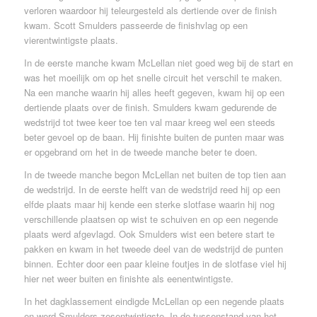
verloren waardoor hij teleurgesteld als dertiende over de finish
kwam. Scott Smulders passeerde de finishvlag op een
vierentwintigste plaats.
In de eerste manche kwam McLellan niet goed weg bij de start en
was het moeilijk om op het snelle circuit het verschil te maken.
Na een manche waarin hij alles heeft gegeven, kwam hij op een
dertiende plaats over de finish. Smulders kwam gedurende de
wedstrijd tot twee keer toe ten val maar kreeg wel een steeds
beter gevoel op de baan. Hij finishte buiten de punten maar was
er opgebrand om het in de tweede manche beter te doen.
In de tweede manche begon McLellan net buiten de top tien aan
de wedstrijd. In de eerste helft van de wedstrijd reed hij op een
elfde plaats maar hij kende een sterke slotfase waarin hij nog
verschillende plaatsen op wist te schuiven en op een negende
plaats werd afgevlagd. Ook Smulders wist een betere start te
pakken en kwam in het tweede deel van de wedstrijd de punten
binnen. Echter door een paar kleine foutjes in de slotfase viel hij
hier net weer buiten en finishte als eenentwintigste.
In het dagklassement eindigde McLellan op een negende plaats
en werd Smulders zesentwintigste. In de tussenstand van het