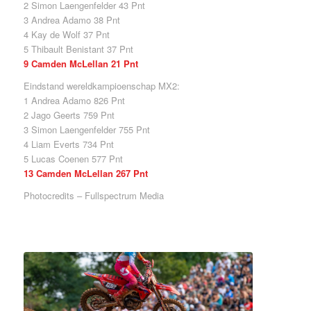
2 Simon Laengenfelder 43 Pnt
3 Andrea Adamo 38 Pnt
4 Kay de Wolf 37 Pnt
5 Thibault Benistant 37 Pnt
9 Camden McLellan 21 Pnt
Eindstand wereldkampioenschap MX2:
1 Andrea Adamo 826 Pnt
2 Jago Geerts 759 Pnt
3 Simon Laengenfelder 755 Pnt
4 Liam Everts 734 Pnt
5 Lucas Coenen 577 Pnt
13 Camden McLellan 267 Pnt
Photocredits – Fullspectrum Media