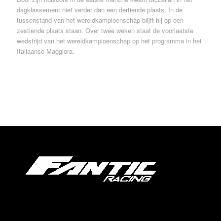
dagklassement niet verder dan een dertiende plaats. In de
tussenstand van het wereldkampioenschap blijft hij op een
zestiende plaats staan. Over twee weken staat de voorlaatste
wedstrijd van het wereldkampioenschap op het programma in het
Italiaanse Maggiora.