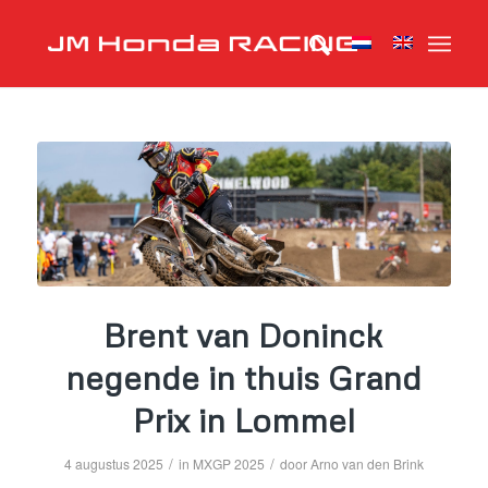
Brent van Doninck
negende in thuis Grand
Prix in Lommel
/
/
4 augustus 2025
in
MXGP 2025
door
Arno van den Brink