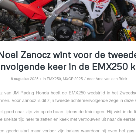
Noel Zanocz wint voor de tweed
nvolgende keer in de EMX250 k
/
/
18 augustus 2025
in
EMX250
,
MXGP 2025
door
Arno van den Brink
z van JM Racing Honda heeft de EMX250 wedstrijd in het Zweeds
nnen. Voor Zanocz is dit zijn tweede achtereenvolgende zege in deze 
 goed naar zijn zin op de baan tijdens de trainingen. Hij wist in de ti
de snelste tijd neer te zetten en keek met vertrouwen uit naar de eerst
en goede start maar verloor zijn balans waardoor hij even het gas