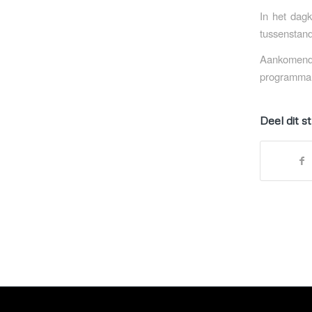
In het dagk
tussenstan
Aankomend
programma
Deel dit s