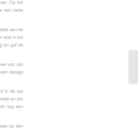
omen. Op het
ar een nette
laats aan de
 wist in het
g en gaf de
ee van zijn
 een stevige
t in de top
miste en ten
toch nog een
asse op een