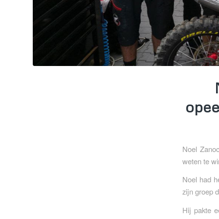
opee
Noel Zanoc
weten te wi
Noel had het
zijn groep 
Hij pakte e