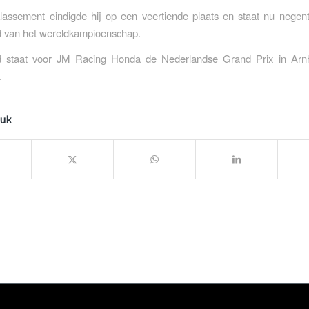
lassement eindigde hij op een veertiende plaats en staat nu negen
d van het wereldkampioenschap.
 staat voor JM Racing Honda de Nederlandse Grand Prix in Arn
.
tuk