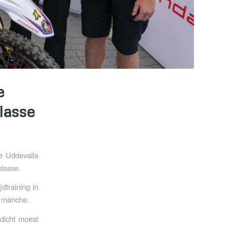
e
lasse
e Uddevalla
klasse.
jdtraining in
e manche.
 dicht moest