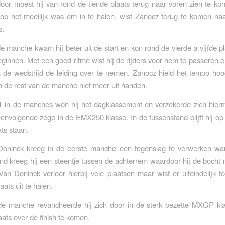
oor moest hij van rond de tiende plaats terug naar voren zien te k
rop het moeilijk was om in te halen, wist Zanocz terug te komen na
s.
e manche kwam hij beter uit de start en kon rond de vierde a vijfde p
eginnen. Met een goed ritme wist hij de rijders voor hem te passeren en
 de wedstrijd de leiding over te nemen. Zanocz hield het tempo hoo
in de rest van de manche niet meer uit handen.
1 in de manches won hij het dagklassement en verzekerde zich hierm
nvolgende zege in de EMX250 klasse. In de tussenstand blijft hij op
ts staan.
Doninck kreeg in de eerste manche een tegenslag te verwerken wan
jdend kreeg hij een steentje tussen de achterrem waardoor hij de bocht 
an Doninck verloor hierbij vele plaatsen maar wist er uiteindelijk 
laats uit te halen.
de manche revancheerde hij zich door in de sterk bezette MXGP kl
ats over de finish te komen.