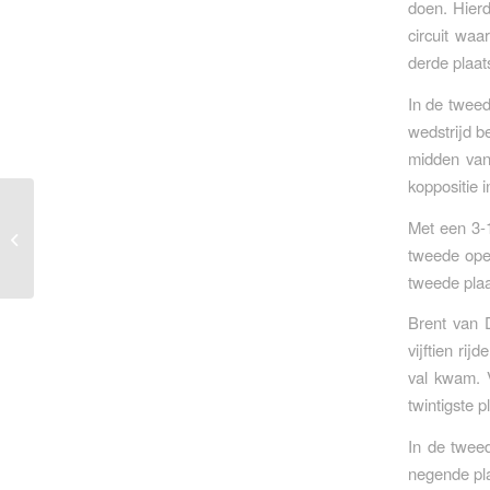
doen. Hierd
circuit waa
derde plaat
In de tweed
wedstrijd b
midden van
koppositie 
Brent van Doninck
Met een 3-
negende in thuis Grand
tweede opee
Prix in Lommel
tweede plaa
Brent van 
vijftien ri
val kwam. V
twintigste p
In de twee
negende pla